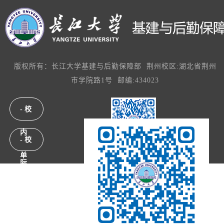
版权所有：长江大学基建与后勤保障部 荆州校区:湖北省荆州
市学院路1号 邮编:434023
- 校
内
- 校
后勤服务监督
单
际
位
单
链
位