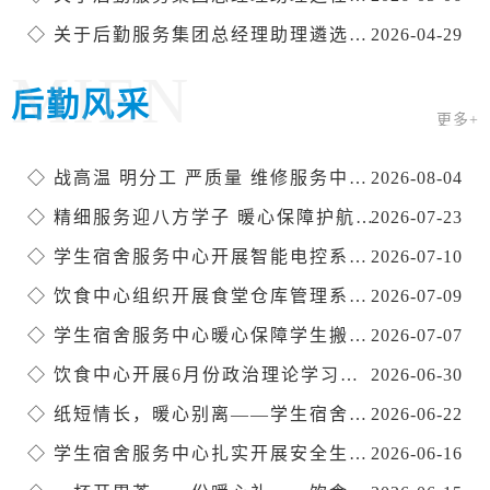
◇
关于后勤服务集团总经理助理遴选述职的通知
2026-04-29
MIEN
后勤风采
更多+
◇
战高温 明分工 严质量 维修服务中心暑期全力攻坚维修改造项目
2026-08-04
◇
精细服务迎八方学子 暖心保障护航全国赛事——学生宿舍服务中心圆满完成参赛师生住宿保障工作
2026-07-23
◇
学生宿舍服务中心开展智能电控系统操作培训
2026-07-10
◇
饮食中心组织开展食堂仓库管理系统操作技能与使用知识培训
2026-07-09
◇
学生宿舍服务中心暖心保障学生搬迁工作
2026-07-07
◇
饮食中心开展6月份政治理论学习暨暑期工作布置会
2026-06-30
◇
纸短情长，暖心别离——学生宿舍服务中心毕业生离校主题活动
2026-06-22
◇
学生宿舍服务中心扎实开展安全生产月活动
2026-06-16